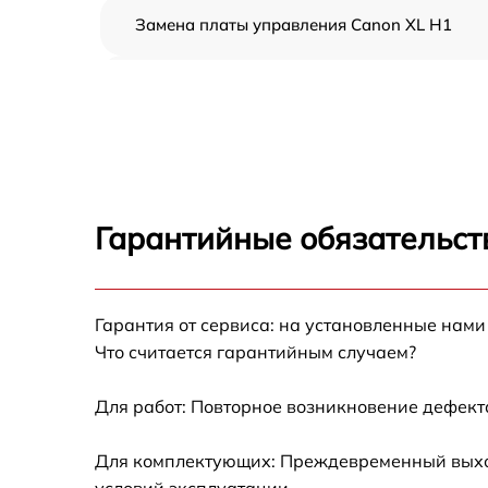
Замена платы управления Canon XL H1
Замена контроллера питания Canon XL H1
Замена дисплея (экрана) Canon XL H1
Замена аккумулятора Canon XL H1
Гарантийные обязательст
Замена микрофона Canon XL H1
Гарантия от сервиса: на установленные нами
Замена кнопки включения Canon XL H1
Что считается гарантийным случаем?
Замена шлейфа фокусировки Canon XL H1
Для работ: Повторное возникновение дефект
Для комплектующих: Преждевременный выход 