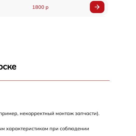
1800 р
1500 р
1600 р
800 р
рске
1450 р
1400 р
1800 р
пример, некорректный монтаж запчасти).
ным характеристикам при соблюдении