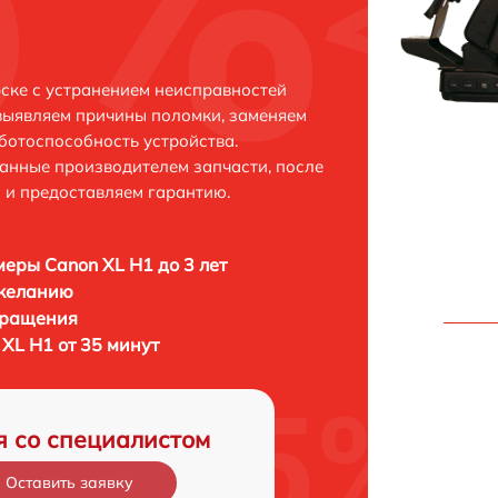
ске с устранением неисправностей
выявляем причины поломки, заменяем
ботоспособность устройства.
анные производителем запчасти, после
 и предоставляем гарантию.
еры Canon XL H1 до 3 лет
 желанию
бращения
XL H1 от 35 минут
я со специалистом
Оставить заявку