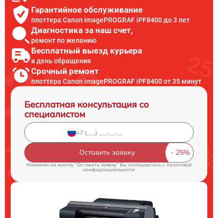
Гарантийное обслуживание
плоттера Canon imagePROGRAF iPF8400 до 3 лет
Диагностика за наш счет,
ремонт по желанию
Бесплатный выезд курьера
в день обращения
Срочный ремонт
плоттера Canon imagePROGRAF iPF8400 от 35 минут
Бесплатная консультация со
специалистом
Оставить заявку
Нажимая на кнопку "Оставить заявку" Вы соглашаетесь c
политикой
конфиденциальности