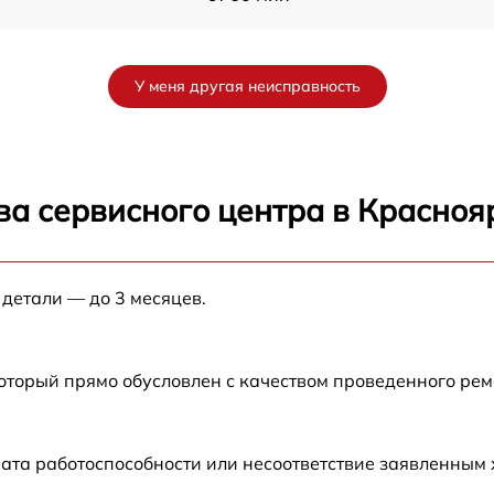
от 60 мин
У меня другая неисправность
от 60 мин
от 60 мин
ва сервисного центра в Красноя
от 60 мин
 детали — до 3 месяцев.
от 60 мин
от 60 мин
который прямо обусловлен с качеством проведенного ре
от 60 мин
ата работоспособности или несоответствие заявленным
от 60 мин