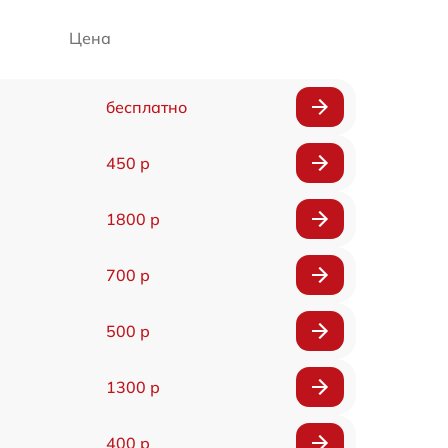
Цена
бесплатно
450 р
1800 р
700 р
500 р
1300 р
400 р