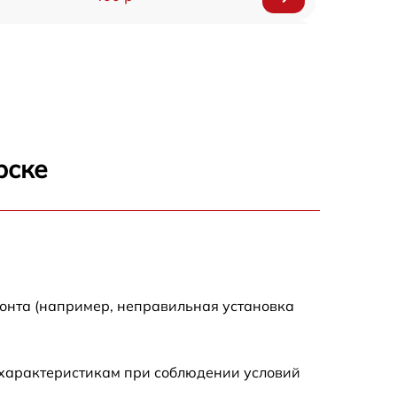
800 р
1500 р
1300 р
рске
400 р
750 р
400 р
монта (например, неправильная установка
1100 р
 характеристикам при соблюдении условий
1200 р