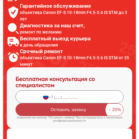
Гарантийное обслуживание
объектива Canon EF-S 10-18mm F4.5-5.6 IS STM до 3
лет
Диагностика за наш счет,
ремонт по желанию
Бесплатный выезд курьера
в день обращения
Срочный ремонт
объектива Canon EF-S 10-18mm F4.5-5.6 IS STM от 35
минут
Бесплатная консультация со
специалистом
Оставить заявку
Нажимая на кнопку "Оставить заявку" Вы соглашаетесь c
политикой
конфиденциальности