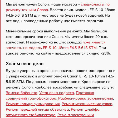
Мы ремонтируем Canon. Наши мастера -
специалисты по
ремонту техники Canon
. Восстановить модель EF-S 10-18mm
F4.5-5.6 IS STM для мастеров не будет новой задачей. На
все виды проведенных работ у нас имеется гарантия.
Минимальные сроки выполнения ремонта. Мы большая
сеть мастерских техники Canon. Мы имеем более 20 тыс.
запчастей. И возможно на наших складах
уже имеется
запчасть на модель EF-S 10-18mm F4.5-5.6 IS STM
. При
заказе ремонта на сайте - предоставляется скидка -25%.
Знаем свое дело
Будьте уверены в профессионализме наших мастеров - они
с уверенностью выполнят ремонт Canon EF-S 10-18mm F4.5-
5.6 IS STM. По данным наших мастеров в Красноярске по
ремонту Canon, наиболее востребованы следующие услуги:
Замена байонета
,
Установка подвеса
,
Протяжка
соединений трансфокатора
,
Разблокировка заклинивания
,
Ремонт кольца зуммирования
,
Ремонт механических узлов
,
Ремонт передней линзы объектива
,
Ремонт шлейфа
оптического стабилизатора
,
Ремонт электроники
,