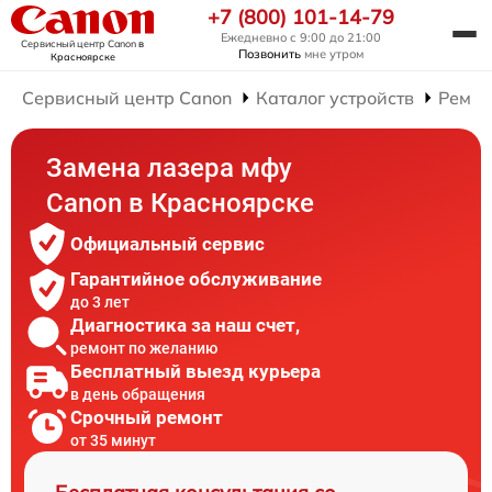
+7 (800) 101-14-79
Ежедневно с 9:00 до 21:00
Сервисный центр Canon
в
Позвонить
мне утром
Красноярске
Сервисный центр Canon
Каталог устройств
Ремо
Замена лазера мфу
Canon в Красноярске
Официальный сервис
Гарантийное обслуживание
до 3 лет
Диагностика за наш счет,
ремонт по желанию
Бесплатный выезд курьера
в день обращения
Срочный ремонт
от 35 минут