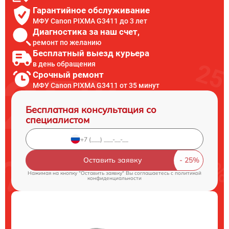
Гарантийное обслуживание
МФУ Canon PIXMA G3411 до 3 лет
Диагностика за наш счет,
ремонт по желанию
Бесплатный выезд курьера
в день обращения
Срочный ремонт
МФУ Canon PIXMA G3411 от 35 минут
Бесплатная консультация со
специалистом
Оставить заявку
Нажимая на кнопку "Оставить заявку" Вы соглашаетесь c
политикой
конфиденциальности