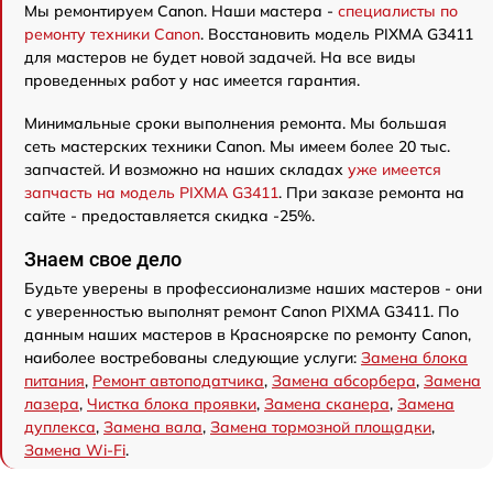
Мы ремонтируем Canon. Наши мастера -
специалисты по
ремонту техники Canon
. Восстановить модель PIXMA G3411
для мастеров не будет новой задачей. На все виды
проведенных работ у нас имеется гарантия.
Минимальные сроки выполнения ремонта. Мы большая
сеть мастерских техники Canon. Мы имеем более 20 тыс.
запчастей. И возможно на наших складах
уже имеется
запчасть на модель PIXMA G3411
. При заказе ремонта на
сайте - предоставляется скидка -25%.
Знаем свое дело
Будьте уверены в профессионализме наших мастеров - они
с уверенностью выполнят ремонт Canon PIXMA G3411. По
данным наших мастеров в Красноярске по ремонту Canon,
наиболее востребованы следующие услуги:
Замена блока
питания
,
Ремонт автоподатчика
,
Замена абсорбера
,
Замена
лазера
,
Чистка блока проявки
,
Замена сканера
,
Замена
дуплекса
,
Замена вала
,
Замена тормозной площадки
,
Замена Wi-Fi
.