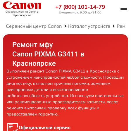
+7 (800) 101-14-79
Сервисный центр Canon
в
Ежедневно с 9:00 до 21:00
Красноярске
Сервисный центр Canon
Каталог устройств
Ремо
Ремонт мфу
Canon PIXMA G3411 в
Красноярске
Выполняем ремонт Canon PIXMA G3411 в Красноярске с
устранением неисправностей любой сложности. Проводим
диагностику, выявляем причины поломки, заменяем
неисправные детали и восстанавливаем
работоспособность устройства. Используем оригинальные
или рекомендованные производителем запчасти, после
ремонта выполняем проверку всех функций и
предоставляем гарантию.
Официальный сервис