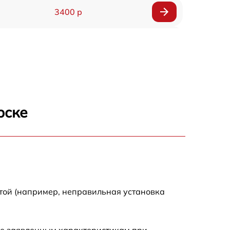
3400 р
3500 р
3900 р
3800 р
рске
3300 р
2300 р
2200 р
той (например, неправильная установка
2500 р