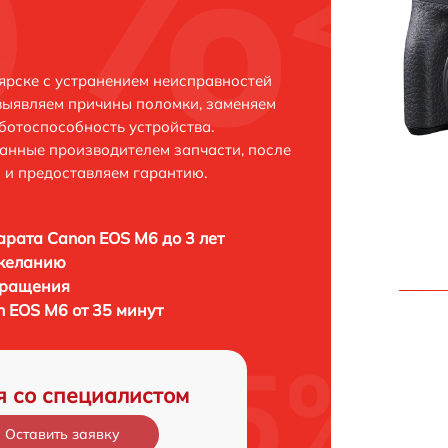
ярске с устранением неисправностей
выявляем причины поломки, заменяем
ботоспособность устройства.
анные производителем запчасти, после
 и предоставляем гарантию.
рата Canon EOS M6 до 3 лет
 желанию
бращения
 EOS M6 от 35 минут
я со специалистом
Оставить заявку