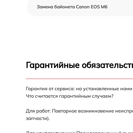
Замена байонета Canon EOS M6
Чистка CCD/CMOS матрицы Canon EOS M6
Устранение битых пикселей на CCD/CMOS
матрице Canon EOS M6
Замена платы отсека карты памяти Canon
EOS M6
Гарантийные обязательст
Замена материнской платы Canon EOS M6
Гарантия от сервиса: на установленные нами
Замена затвора Canon EOS M6
Что считается гарантийным случаем?
Замена корпуса Canon EOS M6
Для работ: Повторное возникновение неиспр
запчасти).
Замена контроллера питания Canon EOS M