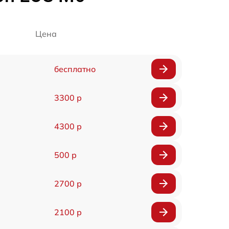
Цена
бесплатно
3300 р
4300 р
500 р
2700 р
2100 р